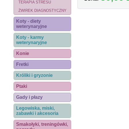
TERAPIA STRESU
ŻWIREK DIAGNOSTYCZNY
Koty - diety
weterynaryjne
Koty - karmy
weterynaryjne
Konie
Fretki
Króliki i gryzonie
Ptaki
Gady i płazy
Legowiska, miski,
zabawki i akcesoria
Smakołyki, treningówki,