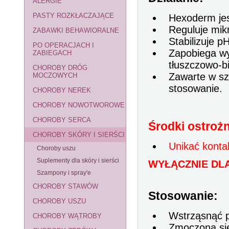
ALERGIE
PASTY ROZKŁACZAJĄCE
Hexoderm je
Reguluje mikr
ZABAWKI BEHAWIORALNE
Stabilizuje p
PO OPERACJACH I
Zapobiega wy
ZABIEGACH
tłuszczowo-bi
CHOROBY DRÓG
Zawarte w sz
MOCZOWYCH
stosowanie.
CHOROBY NEREK
CHOROBY NOWOTWOROWE
CHOROBY SERCA
Środki ostrożn
CHOROBY SKÓRY I SIERŚCI
Unikać konta
Choroby uszu
Suplementy dla skóry i sierści
WYŁĄCZNIE DL
Szampony i spray'e
CHOROBY STAWÓW
Stosowanie:
CHOROBY USZU
Wstrząsnąć p
CHOROBY WĄTROBY
Zmoczoną sie