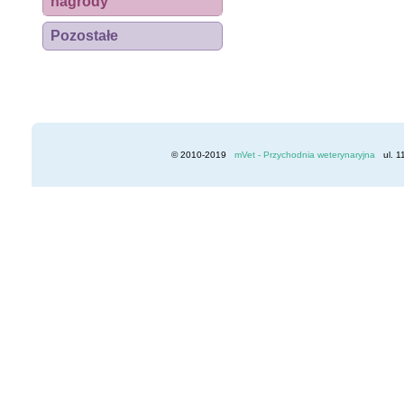
nagrody
Pozostałe
© 2010-2019
mVet - Przychodnia weterynaryjna
ul. 1