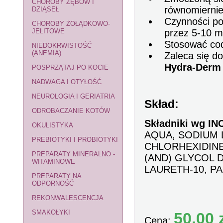
CHOROBY ZĘBÓW I
równomiernie 
DZIĄSEŁ
Czynności po
CHOROBY ŻOŁĄDKOWO-
JELITOWE
przez 5-10 m
Stosować cod
NIEDOKRWISTOŚĆ
(ANEMIA)
Zaleca się do
Hydra-Derm 
POSPRZĄTAJ PO KOCIE
NADWAGA I OTYŁOŚĆ
NEUROLOGIA I GERIATRIA
Skład:
ODROBACZANIE KOTÓW
Składniki wg INC
OKULISTYKA
AQUA, SODIUM 
PREBIOTYKI I PROBIOTYKI
CHLORHEXIDINE
PREPARATY MINERALNO -
(AND) GLYCOL 
WITAMINOWE
LAURETH-10, PA
PREPARATY NA
ODPORNOŚĆ
REKONWALESCENCJA
SMAKOŁYKI
50,00 
Cena: