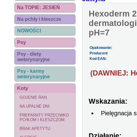
Na TOPIE: JESIEŃ
Hexoderm 2
Na pchły i kleszcze
dermatologi
NOWOŚCI
pH=7
Psy
Opakowanie:
Producent
Psy - diety
Kod EAN:
weterynaryjne
Psy - karmy
(DAWNIEJ: He
weterynaryjne
Koty
GOJENIE RAN
Wskazania:
NA UPALNE DNI
Pielęgnacja s
PREPARATY PRZECIWKO
PCHŁOM I KLESZCZOM
BRAK APETYTU
Działanie: