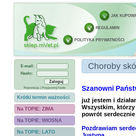
JAK KUPOW
REGULAMIN
POLITYKA PRYWATNOŚCI
Choroby skóry i si
Choroby skór
E-mail:
Hasło:
Szanowni Państ
Rejestracja
|
Przypomnij hasło
Krótki termin ważności
już jestem i dział
Wszystkim, którzy 
Na TOPIE: ZIMA
powrót serdecznie 
Na TOPIE: WIOSNA
Pozdrawiam serde
Na TOPIE: LATO
Justyna