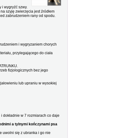
y i wygryźć szwy.
 na szyję zwierzęcia jest źródłem
rzed zabrudzeniem rany od spodu.
dzeniem i wygryzaniem chorych
ału, przylegającego do ciała
OPATRUNKU.
b fizjologicznych bez jego
jałowieniu lub upraniu w wysokiej
dokładnie w 7 rozmiarach co daje
ednimi a tylnymi kończynami psa
uwolni się z ubranka i go nie