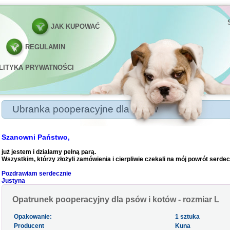
JAK KUPOWAĆ
REGULAMIN
LITYKA PRYWATNOŚCI
Ubranka pooperacyjne dla kotów
Ubranka pooperacyjne dla kotów
Szanowni Państwo,
już jestem i działamy pełną parą.
Wszystkim, którzy złożyli zamówienia i cierpliwie czekali na mój powrót serdec
Pozdrawiam serdecznie
Justyna
Opatrunek pooperacyjny dla psów i kotów - rozmiar L
Opakowanie:
1 sztuka
Producent
Kuna