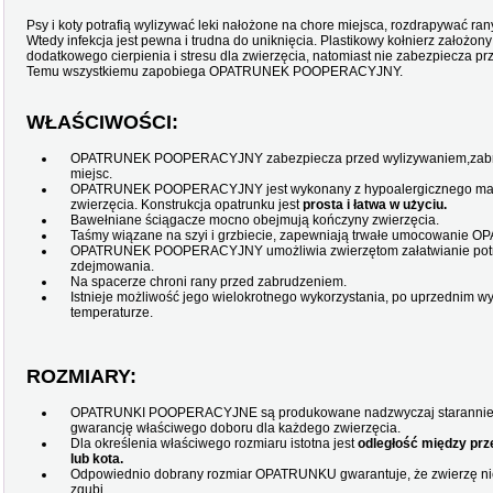
Psy i koty potrafią wylizywać leki nałożone na chore miejsca, rozdrapywać ran
Wtedy infekcja jest pewna i trudna do uniknięcia. Plastikowy kołnierz założony
dodatkowego cierpienia i stresu dla zwierzęcia, natomiast nie zabezpiecza p
Temu wszystkiemu zapobiega OPATRUNEK POOPERACYJNY.
WŁAŚCIWOŚCI:
OPATRUNEK POOPERACYJNY zabezpiecza przed wylizywaniem,zabru
miejsc.
OPATRUNEK POOPERACYJNY jest wykonany z hypoalergicznego materi
zwierzęcia. Konstrukcja opatrunku jest
prosta i łatwa w użyciu.
Bawełniane ściągacze mocno obejmują kończyny zwierzęcia.
Taśmy wiązane na szyi i grzbiecie, zapewniają trwałe umocowanie 
OPATRUNEK POOPERACYJNY umożliwia zwierzętom załatwianie potrze
zdejmowania.
Na spacerze chroni rany przed zabrudzeniem.
Istnieje możliwość jego wielokrotnego wykorzystania, po uprzednim wy
temperaturze.
ROZMIARY:
OPATRUNKI POOPERACYJNE są produkowane nadzwyczaj starannie i 
gwarancję właściwego doboru dla każdego zwierzęcia.
Dla określenia właściwego rozmiaru istotna jest
odległość między prz
lub kota.
Odpowiednio dobrany rozmiar OPATRUNKU gwarantuje, że zwierzę nie 
zgubi.