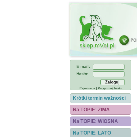
PO
E-mail:
Hasło:
Rejestracja
|
Przypomnij hasło
Krótki termin ważności
Na TOPIE: ZIMA
Na TOPIE: WIOSNA
Na TOPIE: LATO