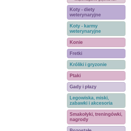
Koty - diety
weterynaryjne
Koty - karmy
weterynaryjne
Konie
Fretki
Króliki i gryzonie
Ptaki
Gady i płazy
Legowiska, miski,
zabawki i akcesoria
Smakołyki, treningówki,
nagrody
Pozostałe