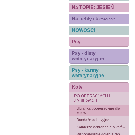
Na TOPIE: JESIEŃ
Na pchły i kleszcze
NOWOŚCI
Psy
Psy - diety
weterynaryjne
Psy - karmy
weterynaryjne
Koty
PO OPERACJACH I
ZABIEGACH
Ubranka pooperacyjne dla
kotów
Bandaże adhezyjne
Kołnierze ochronne dla kotów
Wspomaganie gojenia ran