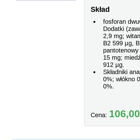
Skład
fosforan dwu
Dodatki (zaw
2,9 mg; witam
B2 599 µg, B
pantotenowy 
15 mg; miedź
912 µg.
Składniki an
0%; włókno 0
0%.
106,00
Cena: