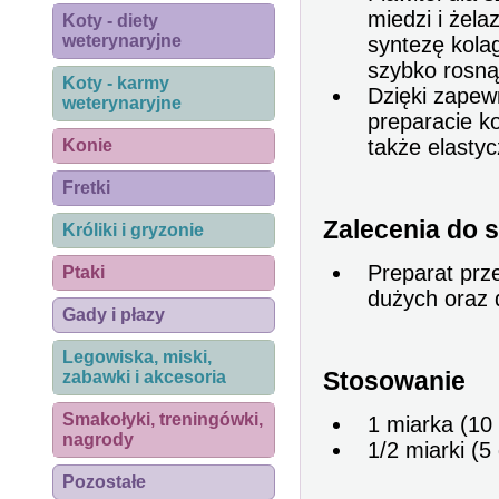
miedzi i żel
Koty - diety
weterynaryjne
syntezę kola
szybko rosną
Koty - karmy
Dzięki zapew
weterynaryjne
preparacie ko
także elastyc
Konie
Fretki
Zalecenia do 
Króliki i gryzonie
Preparat prz
Ptaki
dużych oraz 
Gady i płazy
Legowiska, miski,
Stosowanie
zabawki i akcesoria
Smakołyki, treningówki,
1 miarka (10 
nagrody
1/2 miarki (5
Pozostałe