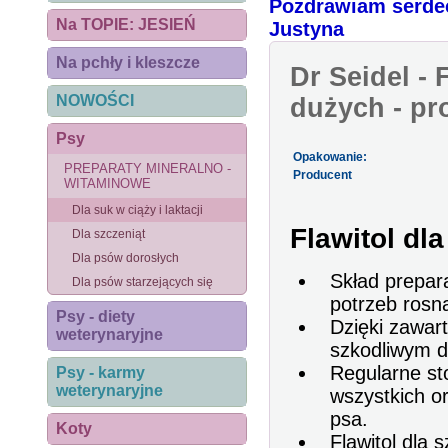
Pozdrawiam serde
Na TOPIE: JESIEŃ
Justyna
Na pchły i kleszcze
Dr Seidel - 
NOWOŚCI
dużych - pr
Psy
Opakowanie:
PREPARATY MINERALNO -
Producent
WITAMINOWE
Dla suk w ciąży i laktacji
Flawitol dl
Dla szczeniąt
Dla psów dorosłych
Skład prepar
Dla psów starzejących się
potrzeb rosn
Psy - diety
Dzięki zawar
weterynaryjne
szkodliwym d
Regularne st
Psy - karmy
weterynaryjne
wszystkich or
psa.
Koty
Flawitol dla