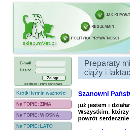
JAK KUPOW
REGULAMIN
POLITYKA PRYWATNOŚCI
Preparaty mineraln
Preparaty mi
E-mail:
Hasło:
ciąży i laktac
Rejestracja
|
Przypomnij hasło
Szanowni Państ
Krótki termin ważności
Na TOPIE: ZIMA
już jestem i dział
Wszystkim, którzy 
Na TOPIE: WIOSNA
powrót serdecznie 
Na TOPIE: LATO