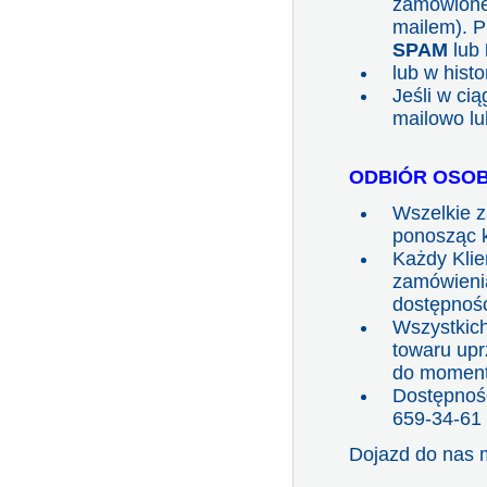
zamówioneg
mailem). P
SPAM
lub
lub w hist
Jeśli w ci
mailowo lu
ODBIÓR OSOB
Wszelkie 
ponosząc k
Każdy Klie
zamówieni
dostępność
Wszystkich
towaru upr
do momentu
Dostępność
659-34-61
Dojazd do nas 