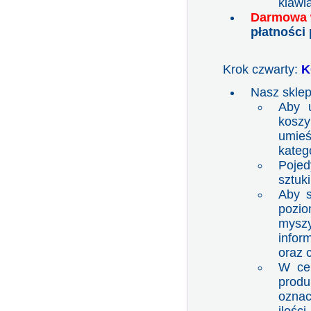
klawi
Darmowa 
płatności
Krok czwarty:
K
Nasz sklep
Aby u
koszy
umieś
katego
Pojed
sztuk
Aby s
pozi
myszy
infor
oraz 
W cel
prod
oznac