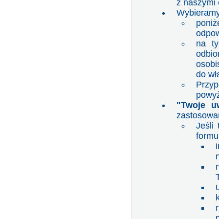
z naszymi
Wybieramy 
poniż
odpow
na ty
odbio
osobi
do wł
Przy
powyż
"Twoje u
zastosowan
Jeśli
formul