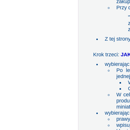
zaku
Przy 
Z tej stro
Krok trzeci:
JA
wybierają
Po le
jednej
W cel
produ
minia
wybierają
prawy
wpisu