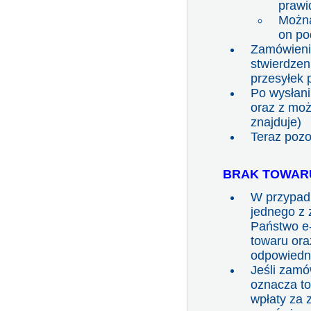
prawi
Można
on po
Zamówienie
stwierdzen
przesyłek 
Po wysłani
oraz z moż
znajduje)
Teraz pozo
BRAK TOWAR
W przypad
jednego z 
Państwo e-
towaru ora
odpowiednik
Jeśli zamó
oznacza to
wpłaty za 