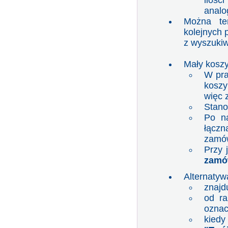
iloś
analo
Można te
kolejnych p
z wyszukiw
Mały kosz
W pra
koszy
więc z
Stano
Po na
łącz
zamów
Przy 
zamó
Alternatyw
znajd
od ra
oznac
kiedy