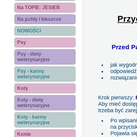
Na TOPIE: JESIEŃ
Przy
Na pchły i kleszcze
NOWOŚCI
Psy
Przed P
Psy - diety
weterynaryjne
jak wygodn
odpowiedź 
Psy - karmy
weterynaryjne
rozwiązani
Koty
Krok pierwszy:
Koty - diety
Aby mieć dostę
weterynaryjne
trzeba być zar
Koty - karmy
Po wpisani
weterynaryjne
na przycis
Pojawia si
Konie