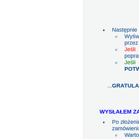
Następnie
Wyświ
przez
Jeśl
popra
Jeśl
POT
...
GRATULA
WYSŁAŁEM ZA
Po złożen
zamówieni
Warto