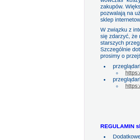
wówczas
"kosz
zakupów. Więks
pozwalają na u
sklep interneto
W związku z in
się zdarzyć, że
starszych przeg
Szczególnie dot
prosimy o przej
przegląda
https
przeglądar
https:
REGULAMIN sk
Dodatkowe