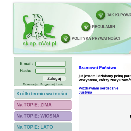
JAK KUPOW
REGULAMIN
POLITYKA PRYWATNOŚCI
E-mail:
Szanowni Państwo,
Hasło:
już jestem i działamy pełną parą
Wszystkim, którzy złożyli zamów
Rejestracja
|
Przypomnij hasło
Pozdrawiam serdecznie
Justyna
Krótki termin ważności
Na TOPIE: ZIMA
Na TOPIE: WIOSNA
Na TOPIE: LATO