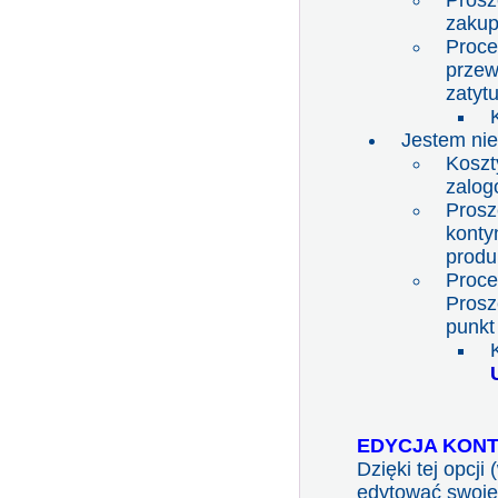
Prosz
zakup
Proce
przew
zatyt
Jestem nie
Koszt
zalog
Prosz
konty
produ
Proces
Prosz
punkt
EDYCJA KONT
Dzięki tej opcj
edytować swoje