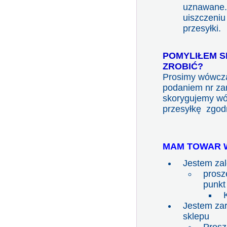
uznawane.
uiszczeniu
przesyłki.
POMYLIŁEM S
ZROBIĆ?
Prosimy wówcza
podaniem nr za
skorygujemy wó
przesyłkę zgod
MAM TOWAR W
Jestem za
prosz
punkt
K
Jestem za
sklepu