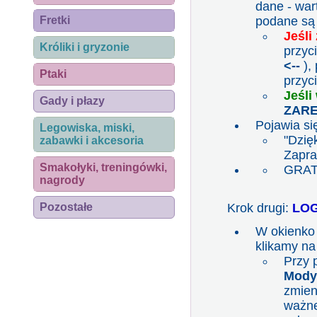
dane - war
Fretki
podane są
Jeśli
Króliki i gryzonie
przyc
<--
),
Ptaki
przyc
Jeśli
Gady i płazy
ZARE
Pojawia się
Legowiska, miski,
"Dzię
zabawki i akcesoria
Zapra
Smakołyki, treningówki,
GRATU
nagrody
Pozostałe
Krok drugi:
LO
W okienko 
klikamy na
Przy 
Modyf
zmien
ważn