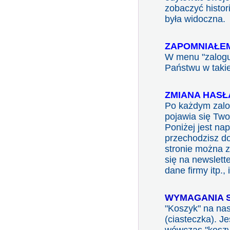
zobaczyć histor
była widoczna.
ZAPOMNIAŁEM
W menu "zaloguj
Państwu w takiej
ZMIANA HASŁ
Po każdym zalog
pojawia się Two
Poniżej jest na
przechodzisz do 
stronie można 
się na newslett
dane firmy itp., 
WYMAGANIA 
"Koszyk"
na nas
(ciasteczka). Je