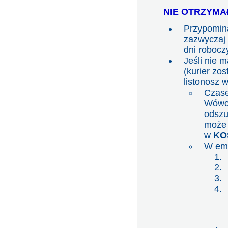
NIE OTRZYMA
Przypomina
zazwyczaj 
dni robocz
Jeśli nie 
(kurier zos
listonosz w
Czase
Wówcz
odszu
może 
w
KO
W ema