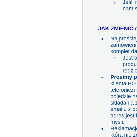
Jeśli 
nam s
JAK ZMIENIĆ
Najproście
zamówienia
komplet dan
Jest 
produ
rodzi
Prosimy p
klienta PO
telefonicz
pojedzie na
składania 
emailu z p
adres jest
myśli.
Reklamacje
która nie 