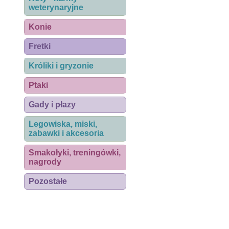
weterynaryjne
Konie
Fretki
Króliki i gryzonie
Ptaki
Gady i płazy
Legowiska, miski,
zabawki i akcesoria
Smakołyki, treningówki,
nagrody
Pozostałe