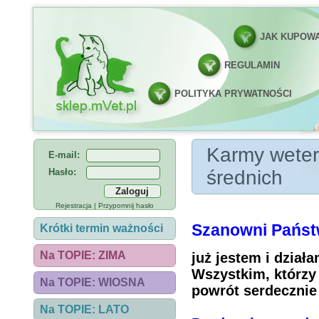
JAK KUPOW
REGULAMIN
POLITYKA PRYWATNOŚCI
Karmy weterynaryj
Karmy weter
E-mail:
Hasło:
średnich
Rejestracja
|
Przypomnij hasło
Szanowni Państ
Krótki termin ważności
Na TOPIE: ZIMA
już jestem i dział
Wszystkim, którzy 
Na TOPIE: WIOSNA
powrót serdecznie 
Na TOPIE: LATO