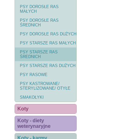
PSY DOROSŁE RAS
MAŁYCH
PSY DOROSŁE RAS
ŚREDNICH
PSY DOROSŁE RAS DUŻYCH
PSY STARSZE RAS MAŁYCH
PSY STARSZE RAS
ŚREDNICH
PSY STARSZE RAS DUŻYCH
PSY RASOWE
PSY KASTROWANE/
STERYLIZOWANE/ OTYŁE
SMAKOŁYKI
Koty
Koty - diety
weterynaryjne
Koty - karmy