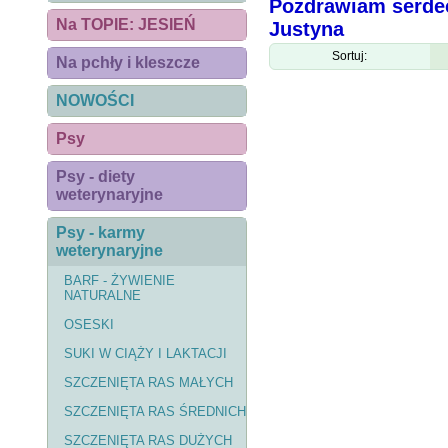
Pozdrawiam serde
Na TOPIE: JESIEŃ
Justyna
Sortuj:
Na pchły i kleszcze
NOWOŚCI
Psy
Psy - diety
weterynaryjne
Psy - karmy
weterynaryjne
BARF - ŻYWIENIE
NATURALNE
OSESKI
SUKI W CIĄŻY I LAKTACJI
SZCZENIĘTA RAS MAŁYCH
SZCZENIĘTA RAS ŚREDNICH
SZCZENIĘTA RAS DUŻYCH