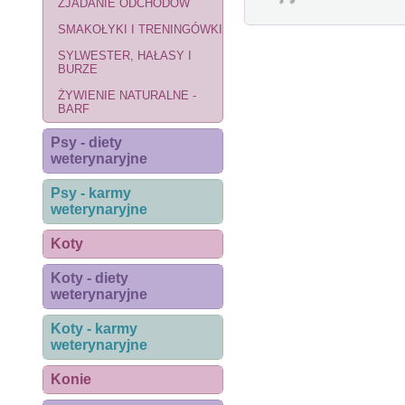
ZJADANIE ODCHODÓW
SMAKOŁYKI I TRENINGÓWKI
SYLWESTER, HAŁASY I
BURZE
ŻYWIENIE NATURALNE -
BARF
Psy - diety
weterynaryjne
Psy - karmy
weterynaryjne
Koty
Koty - diety
weterynaryjne
Koty - karmy
weterynaryjne
Konie