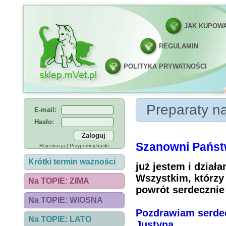
JAK KUPOW
REGULAMIN
POLITYKA PRYWATNOŚCI
Preparaty na podn
Preparaty na
E-mail:
Hasło:
Szanowni Państ
Rejestracja
|
Przypomnij hasło
Krótki termin ważności
już jestem i dział
Wszystkim, którzy 
Na TOPIE: ZIMA
powrót serdecznie 
Na TOPIE: WIOSNA
Pozdrawiam serde
Na TOPIE: LATO
Justyna