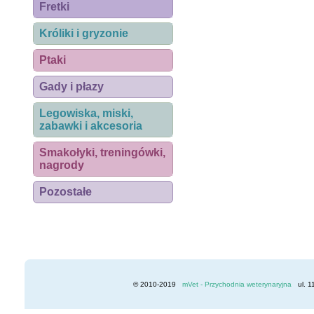
Fretki
Króliki i gryzonie
Ptaki
Gady i płazy
Legowiska, miski,
zabawki i akcesoria
Smakołyki, treningówki,
nagrody
Pozostałe
© 2010-2019
mVet - Przychodnia weterynaryjna
ul. 1