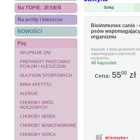
Na TOPIE: JESIEŃ
Sortuj:
Na pchły i kleszcze
Bioimmunex canis - 
psów wspomagający
NOWOŚCI
organizmu
Psy
Kapsułki z Beta-glukanem d
NA UPALNE DNI
wspomagające odporność
organizmu.
PREPARATY PRZECIWKO
40 kapsułek
PCHŁOM I KLESZCZOM
55
00
zł
Cena:
DLA PSÓW SPORTOWYCH
BRAK APETYTU
ALERGIE
CHOROBY DRÓG
MOCZOWYCH
CHOROBY NEREK
CHOROBY NOWOTWOROWE
CHOROBY SERCA