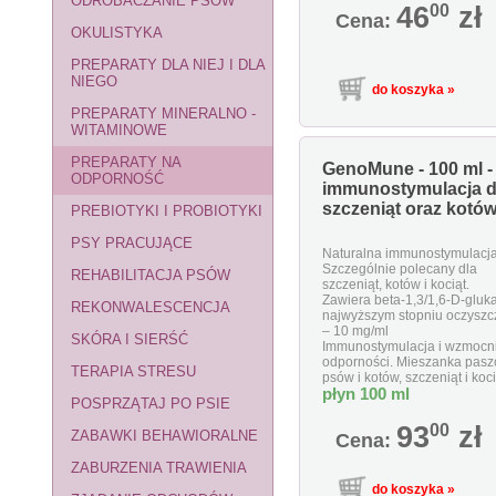
ODROBACZANIE PSÓW
46
00
zł
Cena:
OKULISTYKA
PREPARATY DLA NIEJ I DLA
NIEGO
PREPARATY MINERALNO -
WITAMINOWE
PREPARATY NA
GenoMune - 100 ml -
ODPORNOŚĆ
immunostymulacja d
szczeniąt oraz kotów 
PREBIOTYKI I PROBIOTYKI
PSY PRACUJĄCE
Naturalna immunostymulacja
Szczególnie polecany dla
REHABILITACJA PSÓW
szczeniąt, kotów i kociąt.
Zawiera beta-1,3/1,6-D-gluka
REKONWALESCENCJA
najwyższym stopniu oczyszc
– 10 mg/ml
SKÓRA I SIERŚĆ
Immunostymulacja i wzmocni
odporności. Mieszanka pasz
TERAPIA STRESU
psów i kotów, szczeniąt i koci
płyn 100 ml
POSPRZĄTAJ PO PSIE
93
00
zł
ZABAWKI BEHAWIORALNE
Cena:
ZABURZENIA TRAWIENIA