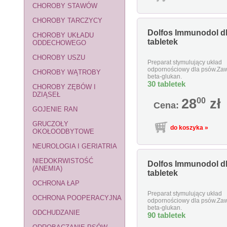
CHOROBY STAWÓW
CHOROBY TARCZYCY
Dolfos Immunodol dl
CHOROBY UKŁADU
tabletek
ODDECHOWEGO
CHOROBY USZU
Preparat stymulujący układ
odpornościowy dla psów.Zaw
CHOROBY WĄTROBY
beta-glukan.
30 tabletek
CHOROBY ZĘBÓW I
DZIĄSEŁ
28
00
zł
Cena:
GOJENIE RAN
GRUCZOŁY
OKOŁOODBYTOWE
NEUROLOGIA I GERIATRIA
NIEDOKRWISTOŚĆ
Dolfos Immunodol dl
(ANEMIA)
tabletek
OCHRONA ŁAP
Preparat stymulujący układ
OCHRONA POOPERACYJNA
odpornościowy dla psów.Zaw
beta-glukan.
ODCHUDZANIE
90 tabletek