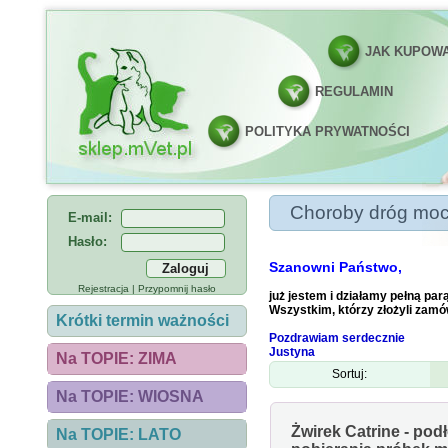
JAK KUPOW
REGULAMIN
POLITYKA PRYWATNOŚCI
Choroby dróg mo
Choroby dróg mo
E-mail:
Hasło:
Szanowni Państwo,
Rejestracja
|
Przypomnij hasło
już jestem i działamy pełną parą
Wszystkim, którzy złożyli zamów
Krótki termin ważności
Pozdrawiam serdecznie
Justyna
Na TOPIE: ZIMA
Sortuj:
Na TOPIE: WIOSNA
Żwirek Catrine - pod
Na TOPIE: LATO