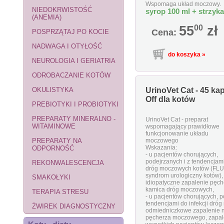
Wspomaga układ moczowy.
NIEDOKRWISTOŚĆ
syrop 100 ml + strzyk
(ANEMIA)
55
00
zł
Cena:
POSPRZĄTAJ PO KOCIE
NADWAGA I OTYŁOŚĆ
NEUROLOGIA I GERIATRIA
ODROBACZANIE KOTÓW
OKULISTYKA
UrinoVet Cat - 45 ka
Off dla kotów
PREBIOTYKI I PROBIOTYKI
PREPARATY MINERALNO -
UrinoVet Cat - preparat
WITAMINOWE
wspomagający prawidłowe
funkcjonowanie układu
PREPARATY NA
moczowego
Wskazania:
ODPORNOŚĆ
- u pacjentów chorujących,
podejrzanych i z tendencjam
REKONWALESCENCJA
dróg moczowych kotów (FLU
syndrom urologiczny kotów), 
SMAKOŁYKI
idiopatyczne zapalenie pęc
kamica dróg moczowych,
TERAPIA STRESU
- u pacjentów chorujących, p
tendencjami do infekcji dróg
ŻWIREK DIAGNOSTYCZNY
odmiedniczkowe zapalenie n
pęcherza moczowego, zapal