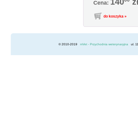
140
z
Cena:
© 2010-2019
mVet - Przychodnia weterynaryjna
ul. 1