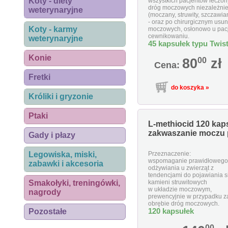
Koty - diety
wszystkich pacjentów leczon
dróg moczowych niezależnie
weterynaryjne
(moczany, struwity, szczawia
- oraz po chirurgicznym usun
Koty - karmy
moczowych, osłonowo u pa
cewnikowaniu.
weterynaryjne
45 kapsułek typu Twist
Konie
80
00
zł
Cena:
Fretki
Króliki i gryzonie
Ptaki
L-methiocid 120 kaps
zakwaszanie moczu p
Gady i płazy
Legowiska, miski,
Przeznaczenie:
wspomaganie prawidłowego
zabawki i akcesoria
odżywiania u zwierząt z
tendencjami do pojawiania s
Smakołyki, treningówki,
kamieni struwitowych
w układzie moczowym,
nagrody
prewencyjnie w przypadku za
obrębie dróg moczowych.
Pozostałe
120 kapsułek
00