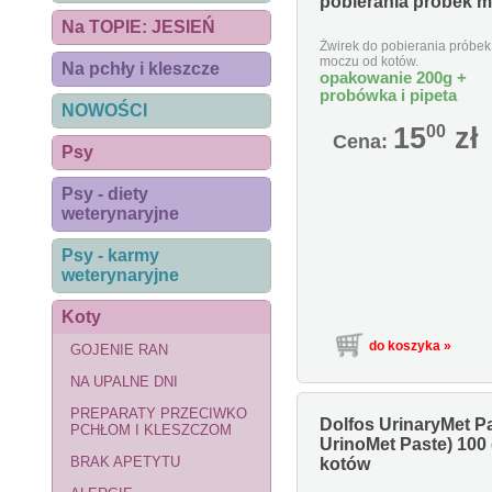
pobierania próbek 
Na TOPIE: JESIEŃ
Żwirek do pobierania próbek
moczu od kotów.
Na pchły i kleszcze
opakowanie 200g +
probówka i pipeta
NOWOŚCI
15
00
zł
Cena:
Psy
Psy - diety
weterynaryjne
Psy - karmy
weterynaryjne
Koty
GOJENIE RAN
NA UPALNE DNI
PREPARATY PRZECIWKO
Dolfos UrinaryMet Pa
PCHŁOM I KLESZCZOM
UrinoMet Paste) 100 g
BRAK APETYTU
kotów