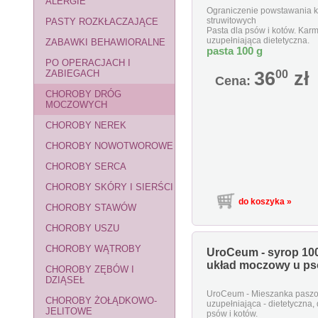
ALERGIE
Ograniczenie powstawania 
struwitowych
PASTY ROZKŁACZAJĄCE
Pasta dla psów i kotów. Kar
uzupełniająca dietetyczna.
ZABAWKI BEHAWIORALNE
pasta 100 g
PO OPERACJACH I
ZABIEGACH
36
00
zł
Cena:
CHOROBY DRÓG
MOCZOWYCH
CHOROBY NEREK
CHOROBY NOWOTWOROWE
CHOROBY SERCA
CHOROBY SKÓRY I SIERŚCI
CHOROBY STAWÓW
CHOROBY USZU
CHOROBY WĄTROBY
UroCeum - syrop 10
układ moczowy u ps
CHOROBY ZĘBÓW I
DZIĄSEŁ
UroCeum - Mieszanka pasz
CHOROBY ŻOŁĄDKOWO-
uzupełniająca - dietetyczna, 
JELITOWE
psów i kotów.