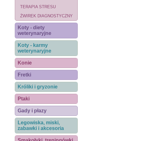
TERAPIA STRESU
ŻWIREK DIAGNOSTYCZNY
Koty - diety
weterynaryjne
Koty - karmy
weterynaryjne
Konie
Fretki
Króliki i gryzonie
Ptaki
Gady i płazy
Legowiska, miski,
zabawki i akcesoria
Smakołyki, treningówki,