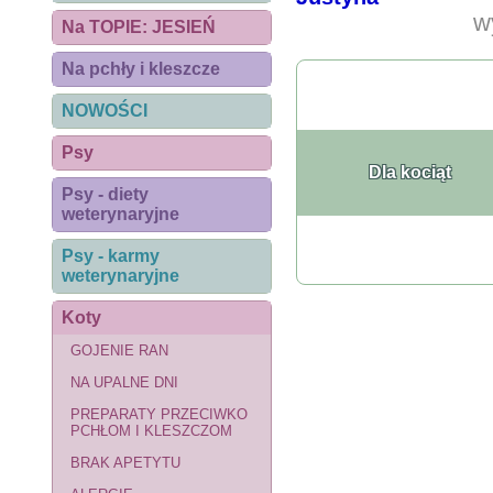
w
Na TOPIE: JESIEŃ
Na pchły i kleszcze
NOWOŚCI
Psy
Dla kociąt
Psy - diety
weterynaryjne
Psy - karmy
weterynaryjne
Koty
GOJENIE RAN
NA UPALNE DNI
PREPARATY PRZECIWKO
PCHŁOM I KLESZCZOM
BRAK APETYTU