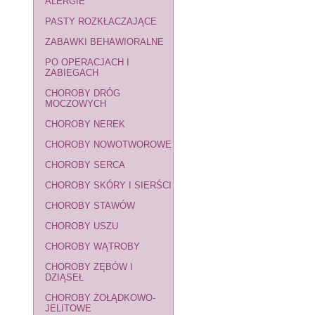
ALERGIE
PASTY ROZKŁACZAJĄCE
ZABAWKI BEHAWIORALNE
PO OPERACJACH I
ZABIEGACH
CHOROBY DRÓG
MOCZOWYCH
CHOROBY NEREK
CHOROBY NOWOTWOROWE
CHOROBY SERCA
CHOROBY SKÓRY I SIERŚCI
CHOROBY STAWÓW
CHOROBY USZU
CHOROBY WĄTROBY
CHOROBY ZĘBÓW I
DZIĄSEŁ
CHOROBY ŻOŁĄDKOWO-
JELITOWE