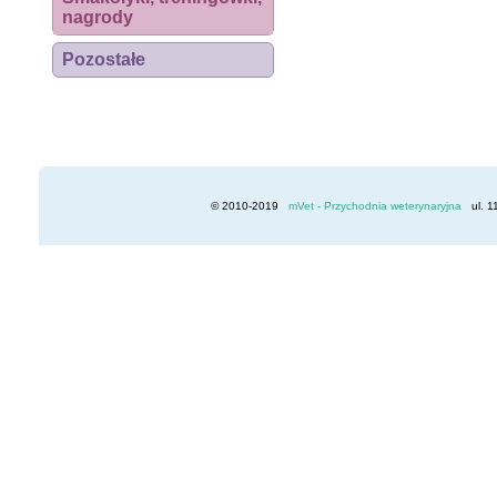
nagrody
Pozostałe
© 2010-2019
mVet - Przychodnia weterynaryjna
ul. 1