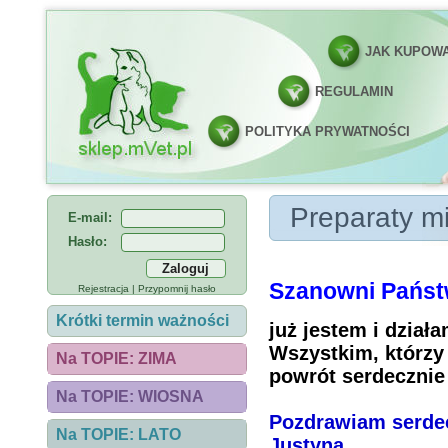
JAK KUPOW
REGULAMIN
POLITYKA PRYWATNOŚCI
Preparaty mineral
Preparaty m
E-mail:
Hasło:
Szanowni Państ
Rejestracja
|
Przypomnij hasło
Krótki termin ważności
już jestem i dział
Wszystkim, którzy 
Na TOPIE: ZIMA
powrót serdecznie 
Na TOPIE: WIOSNA
Pozdrawiam serde
Na TOPIE: LATO
Justyna