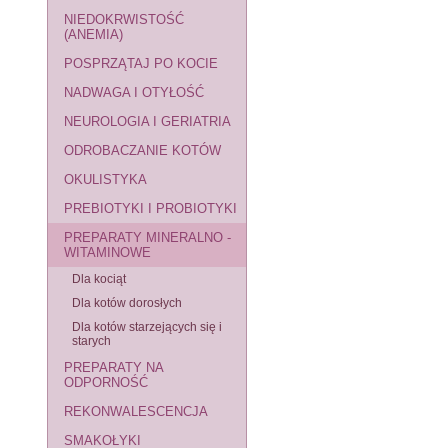
NIEDOKRWISTOŚĆ
(ANEMIA)
POSPRZĄTAJ PO KOCIE
NADWAGA I OTYŁOŚĆ
NEUROLOGIA I GERIATRIA
ODROBACZANIE KOTÓW
OKULISTYKA
PREBIOTYKI I PROBIOTYKI
PREPARATY MINERALNO -
WITAMINOWE
Dla kociąt
Dla kotów dorosłych
Dla kotów starzejących się i
starych
PREPARATY NA
ODPORNOŚĆ
REKONWALESCENCJA
SMAKOŁYKI